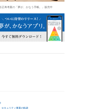
谷正寿考案の「夢が、かなう手帳。」販売中
ト
セキュリティ事業の軌跡