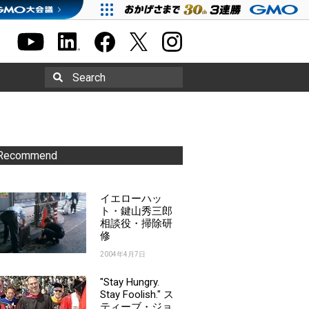
Search
Recommend
イエローハッ
ト・鍵山秀三郎
相談役・掃除研
修
2004年4月7日
"Stay Hungry.
Stay Foolish." ス
ティーブ・ジョ