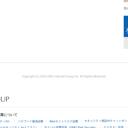
熊
Copyright (c) 2026 GMO Internet Group, Inc. All Rights Reserved.
事業について
セキュリティ相談AIチャットボッ
ティ24」
パスワード漏洩診断
Webサイトリスク診断
ーセキュリティ byイエラエ）
サイバー攻撃対策（GMO Flatt Security）
なりすまし対策