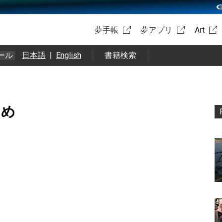
夢手帳
夢アプリ
Art
ール
日本語
|
English
書籍検索
まとめ