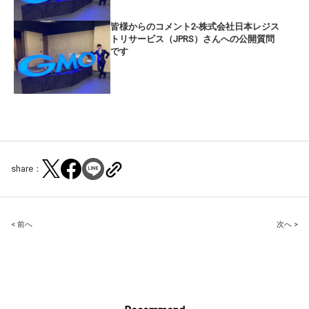
皆様からのコメント2-株式会社日本レジス
トリサービス（JPRS）さんへの公開質問
です
share：
Post
< 前へ
次へ >
navigation