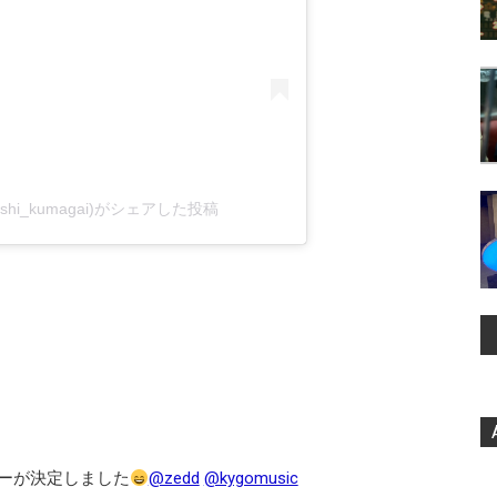
shi_kumagai)がシェアした投稿
ーが決定しました
@zedd
@kygomusic