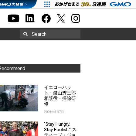
Search
Recommend
イエローハッ
ト・鍵山秀三郎
相談役・掃除研
修
2004年4月7日
"Stay Hungry.
Stay Foolish." ス
ティーブ・ジョ