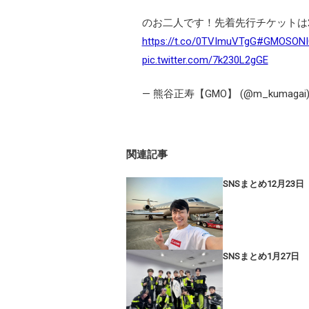
のお二人です！先着先行チケットは21
https://t.co/0TVImuVTgG
#GMOSONI
pic.twitter.com/7k230L2gGE
— 熊谷正寿【GMO】 (@m_kumagai
関連記事
SNSまとめ12月23日
SNSまとめ1月27日