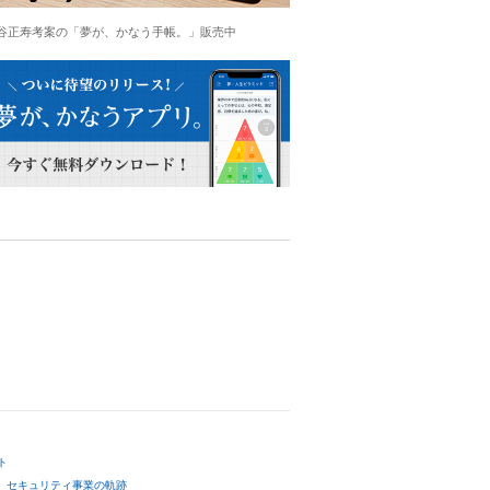
谷正寿考案の「夢が、かなう手帳。」販売中
ト
セキュリティ事業の軌跡