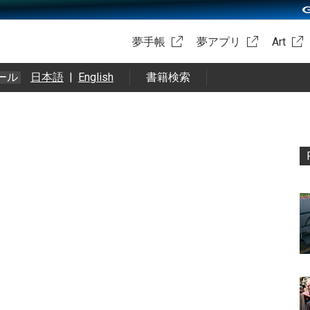
夢手帳
夢アプリ
Art
ール
日本語
|
English
書籍検索