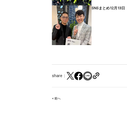
SNSまとめ12月13日
share：
< 前へ
Post
navigation