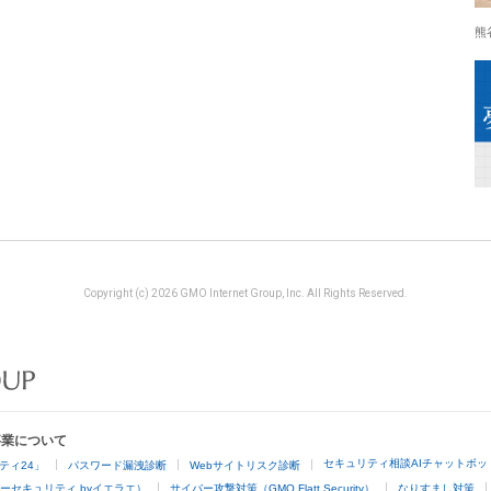
熊
Copyright (c) 2026 GMO Internet Group, Inc. All Rights Reserved.
事業について
セキュリティ相談AIチャットボッ
ティ24」
パスワード漏洩診断
Webサイトリスク診断
ーセキュリティ byイエラエ）
サイバー攻撃対策（GMO Flatt Security）
なりすまし対策