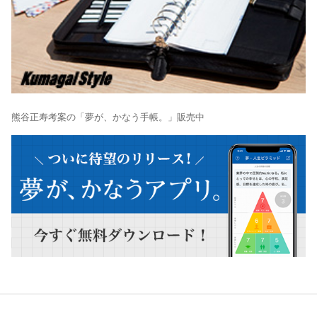
熊谷正寿考案の「夢が、かなう手帳。」販売中