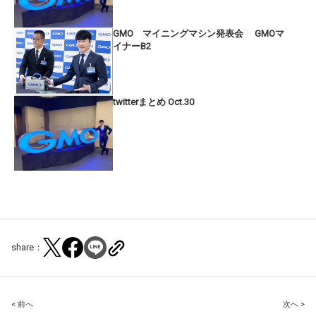
GMO マイニングマシン発表会 GMOマ
イナーB2
twitterまとめ Oct.30
share：
Post
< 前へ
次へ >