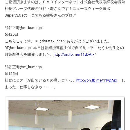
ご登壇頂きますのは、ＧＭＯインターネット株式会社代表取締役会長兼
社長グループ代表の熊谷正寿さんです！ニューズウィーク選出
SuperCEOsの一員である熊谷さんのブログ
熊谷正寿@m_kumagai
6月25日
こちらこそです。RT @hiratakuchan: ありがとうございました。
RT@m_kumagai: 本日は新経済連盟主催で自民党・平井たくや先生との
政策懇談会を開催しました。
http://on.fb.me/11vDArx
”
熊谷正寿‏@m_kumagai
6月25日
社食にミスドが出ているとの噂。ごくっ。
http://on.fb.me/11vDArx
し
まった、仕事しなきゃ・・・。