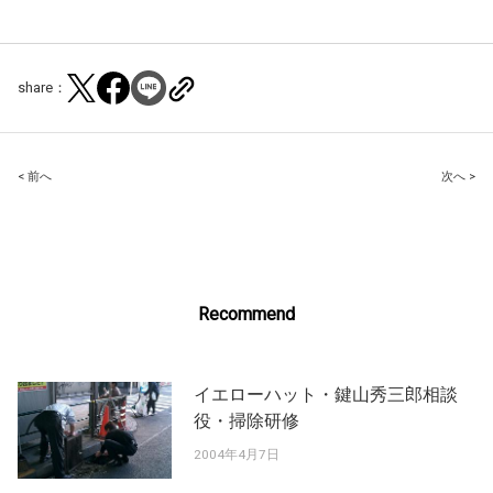
share：
Post
< 前へ
次へ >
navigation
Recommend
イエローハット・鍵山秀三郎相談
役・掃除研修
2004年4月7日