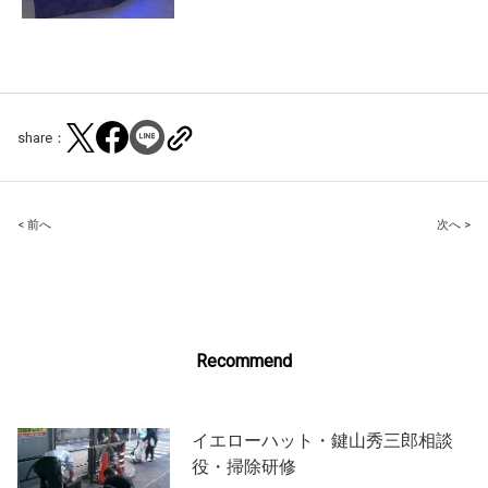
share：
Post
< 前へ
次へ >
navigation
Recommend
イエローハット・鍵山秀三郎相談
役・掃除研修