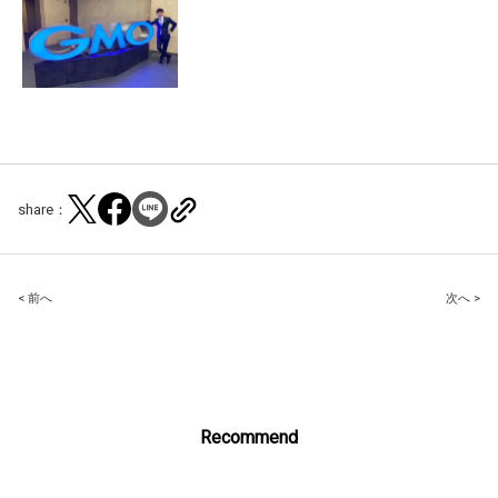
share：
Post
< 前へ
次へ >
navigation
Recommend