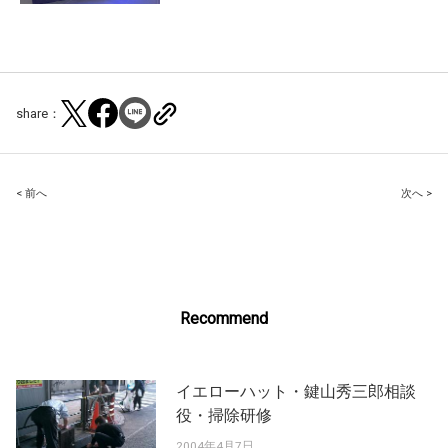
share：
Post
< 前へ
次へ >
navigation
Recommend
イエローハット・鍵山秀三郎相談
役・掃除研修
2004年4月7日