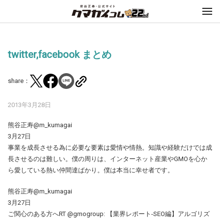
twitter,facebook まとめ
share：
2013年3月28日
熊谷正寿@m_kumagai
3月27日
事業を成長させる為に必要な要素は愛情や情熱。知識や経験だけでは成
長させるのは難しい。僕の周りは、インターネット産業やGMOを心か
ら愛している熱い仲間達ばかり。僕は本当に幸せ者です。
熊谷正寿@m_kumagai
3月27日
ご関心のある方へRT @gmogroup: 【業界レポート-SEO編】アルゴリズ