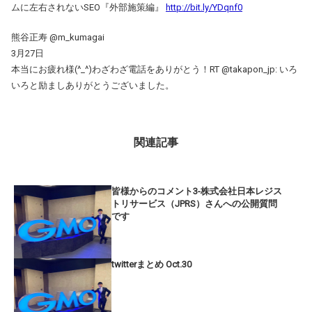
ムに左右されないSEO『外部施策編』
http://bit.ly/YDqnf0
熊谷正寿 @m_kumagai
3月27日
本当にお疲れ様(^_^)わざわざ電話をありがとう！RT @takapon_jp: いろ
いろと励ましありがとうございました。
関連記事
皆様からのコメント3-株式会社日本レジス
トリサービス（JPRS）さんへの公開質問
です
twitterまとめ Oct.30