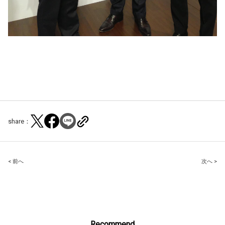
share：
Post
< 前へ
次へ >
navigation
Recommend