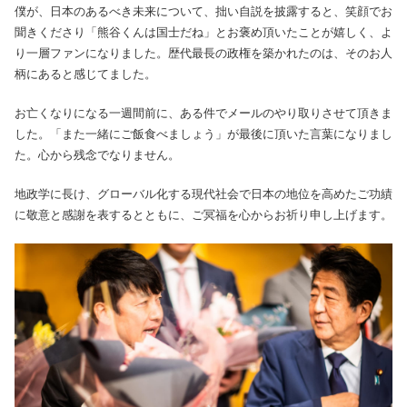
僕が、日本のあるべき未来について、拙い自説を披露すると、笑顔でお
聞きくださり「熊谷くんは国士だね」とお褒め頂いたことが嬉しく、よ
り一層ファンになりました。歴代最長の政権を築かれたのは、そのお人
柄にあると感じてました。
お亡くなりになる一週間前に、ある件でメールのやり取りさせて頂きま
した。「また一緒にご飯食べましょう」が最後に頂いた言葉になりまし
た。心から残念でなりません。
地政学に長け、グローバル化する現代社会で日本の地位を高めたご功績
に敬意と感謝を表するとともに、ご冥福を心からお祈り申し上げます。