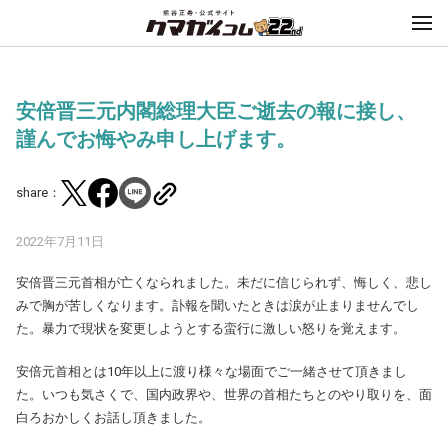
安倍晋三元内閣総理大臣ご逝去の報に接し、
謹んでお悔やみ申し上げます。
share：
2022年7月11日
安倍晋三元首相が亡くなられました。未だに信じられず、悔しく、悲し
みで胸が苦しくなります。訃報を聞いたときは涙が止まりませんでし
た。暴力で現状を変更しようとする蛮行に激しい怒りを覚えます。
安倍元首相とは10年以上に渡り様々な場面でご一緒させて頂きまし
た。いつも気さくで、国内政界や、世界の首相たちとのやり取りを、面
白ろおかしくお話し頂きました。