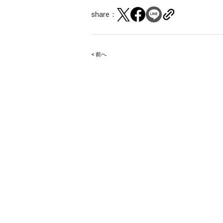
share：
< 前へ
Post
navigation