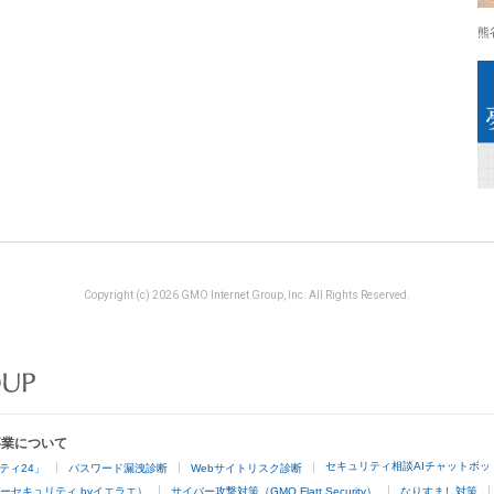
熊
Copyright (c) 2026 GMO Internet Group, Inc. All Rights Reserved.
事業について
セキュリティ相談AIチャットボッ
ティ24」
パスワード漏洩診断
Webサイトリスク診断
ーセキュリティ byイエラエ）
サイバー攻撃対策（GMO Flatt Security）
なりすまし対策