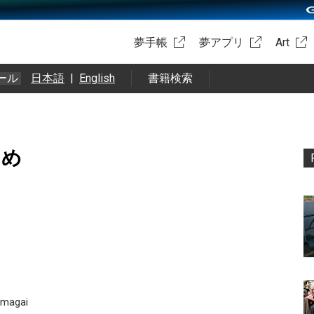
夢手帳
夢アプリ
Art
ール
日本語
|
English
書籍検索
まとめ
 ‏@m_kumagai