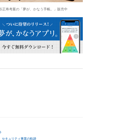
谷正寿考案の「夢が、かなう手帳。」販売中
ト
セキュリティ事業の軌跡