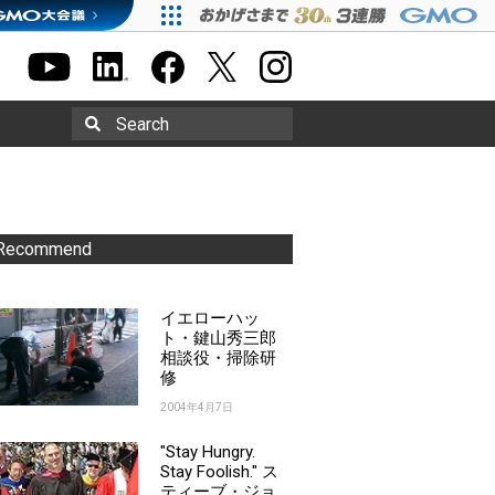
Search
Recommend
イエローハッ
ト・鍵山秀三郎
相談役・掃除研
修
2004年4月7日
"Stay Hungry.
Stay Foolish." ス
ティーブ・ジョ