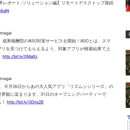
: 【業界レポート-ソリューション編】リモートデスクトップ接続
ZnbaN
 ‏@m_kumagai
TECHが、成果報酬型のASO対策サービスを開始！ASOとは、スマ
プリを見つけてもらえるよう、対象アプリが検索結果で上
。
http://bit.ly/QMaltz
 ‏@m_kumagai
LABs.」で、今月26日からあの大人気アプリ「リズムシシリーズ」の
界観に染まります。31日のオープニングパーティーで
も！
http://bit.ly/ODns2B