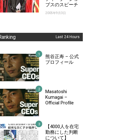
ブスのスピーチ
2005年9月3日
Ranking
Last 24 Hours
熊谷正寿 – 公式
プロフィール
Masatoshi
Kumagai –
Official Profile
【4000人を在宅
勤務にした判断
について】