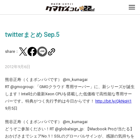
twitterまとめ Sep.5
share：
2012年9月6日
熊谷正寿（くまポンパパです） ‏@m_kumagai
RT @gmogroup: 「GMOクラウド 専用サーバー」に、新シリーズが誕生
します！Intel社の最新Xeon CPUを搭載した低価格で高性能な専用サー
バーです。特典がつく先行予約は今日からです！
http://bit.ly/QkNqH1
9月5日
熊谷正寿（くまポンパパです） ‏@m_kumagai
どうぞご参加ください！RT @globalsign_jp: 【Macbook Proが当たる】
おかげさまでシェアNo.1！SSLのグローバルサインが、感謝の気持ちを