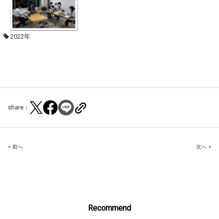
2022年
share：
Post
< 前へ
次へ >
navigation
Recommend