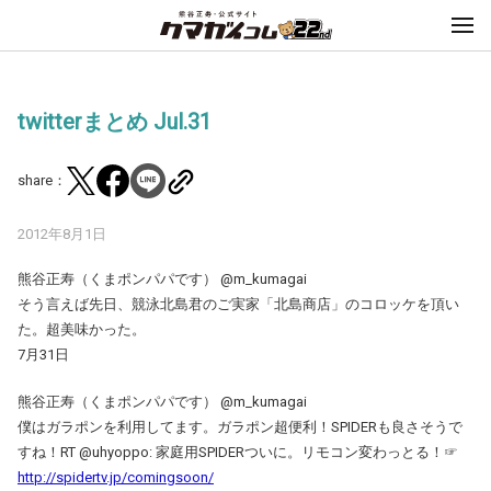
twitterまとめ Jul.31
share：
2012年8月1日
熊谷正寿（くまポンパパです） ‏@m_kumagai
そう言えば先日、競泳北島君のご実家「北島商店」のコロッケを頂い
た。超美味かった。
7月31日
熊谷正寿（くまポンパパです） ‏@m_kumagai
僕はガラポンを利用してます。ガラポン超便利！SPIDERも良さそうで
すね！RT @uhyoppo: 家庭用SPIDERついに。リモコン変わっとる！☞
http://spidertv.jp/comingsoon/