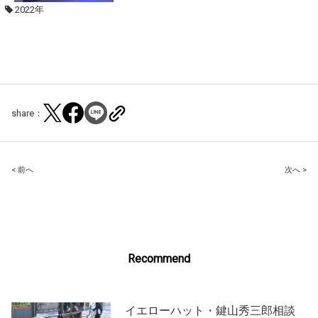
2022年
share：
Post
< 前へ
次へ >
navigation
Recommend
イエローハット・鍵山秀三郎相談