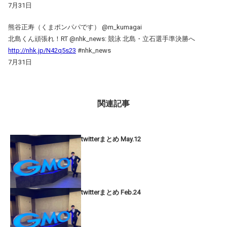
7月31日
熊谷正寿（くまポンパパです） ‏@m_kumagai
北島くん頑張れ！RT @nhk_news: 競泳 北島・立石選手準決勝へ
http://nhk.jp/N42q5s23
#nhk_news
7月31日
関連記事
twitterまとめ May.12
twitterまとめ Feb.24