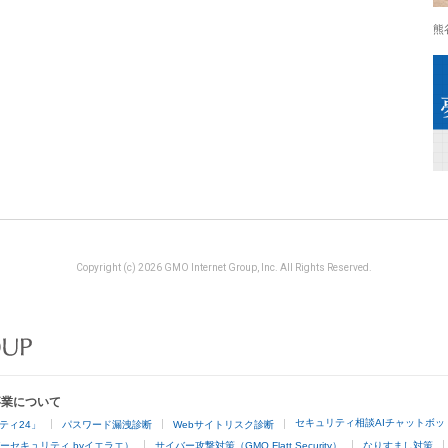
熊
Copyright (c) 2026 GMO Internet Group, Inc. All Rights Reserved.
事業について
セキュリティ相談AIチャットボッ
ティ24」
パスワード漏洩診断
Webサイトリスク診断
ーセキュリティ byイエラエ）
サイバー攻撃対策（GMO Flatt Security）
なりすまし対策