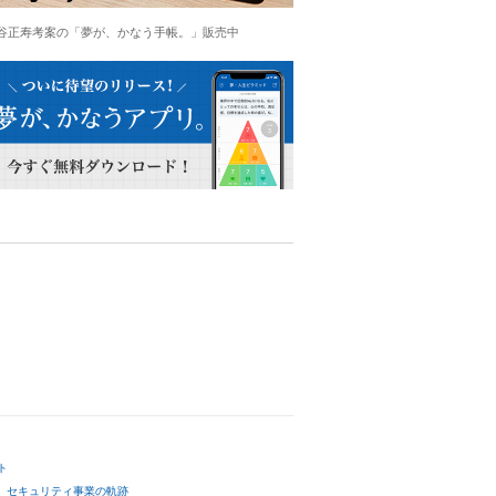
谷正寿考案の「夢が、かなう手帳。」販売中
ト
セキュリティ事業の軌跡