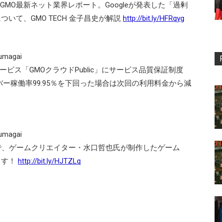
EO編」GMO最新ネット業界レポート。Googleが発表した「過剰
いて、GMO TECH 金子昌史が解説
http://bit.ly/HFRqyg
 ‏ @m_kumagai
ドサービス「GMOクラウドPublic」にサービス品質保証制度
バー稼働率99.95％を下回った場合は次回の利用料金から減
 ‏ @m_kumagai
LABs.」で、ゲームクリエイター・水口哲也氏が制作したゲーム
ります！
http://bit.ly/HJTZLq