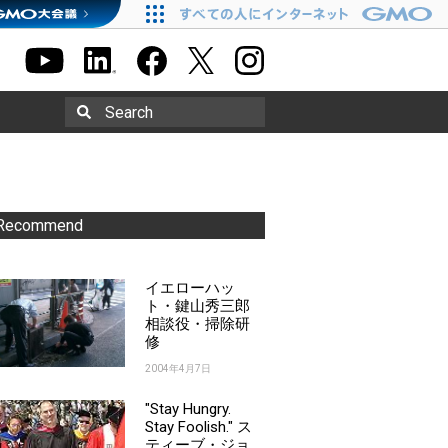
Search
Recommend
イエローハッ
ト・鍵山秀三郎
相談役・掃除研
修
2004年4月7日
"Stay Hungry.
Stay Foolish." ス
ティーブ・ジョ