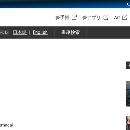
夢手帳
夢アプリ
Art
ール
日本語
|
English
書籍検索
 ‏ @m_kumagai