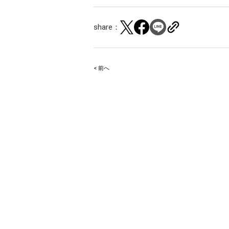
share：
< 前へ
Post
navigation