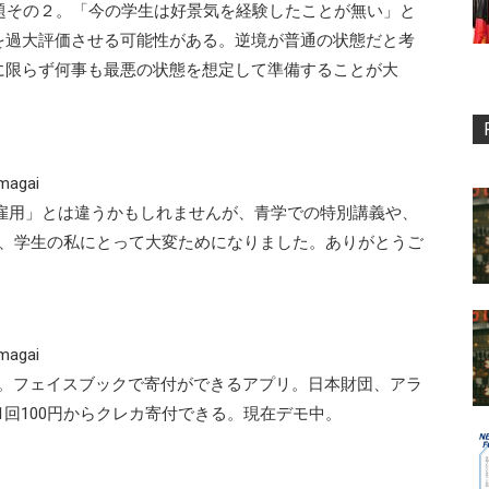
題その２。「今の学生は好景気を経験したことが無い」と
を過大評価させる可能性がある。逆境が普通の状態だと考
に限らず何事も最悪の状態を想定して準備することが大
gai
agai 「雇用」とは違うかもしれませんが、青学での特別講義や、
は、学生の私にとって大変ためになりました。ありがとうご
gai
はF-donation。フェイスブックで寄付ができるアプリ。日本財団、アラ
1回100円からクレカ寄付できる。現在デモ中。