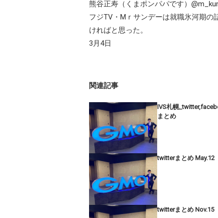
熊谷正寿（くまポンパパです）@m_kuma
フジTV・Mｒサンデーは就職氷河期の
ければと思った。
3月4日
関連記事
IVS札幌_twitter,face
まとめ
twitterまとめ May.12
twitterまとめ Nov.15