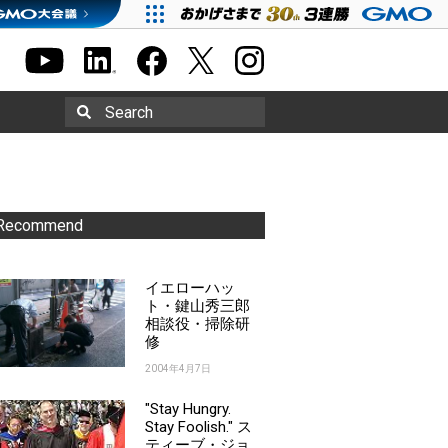
Search
Recommend
イエローハッ
ト・鍵山秀三郎
相談役・掃除研
修
2004年4月7日
"Stay Hungry.
Stay Foolish." ス
ティーブ・ジョ