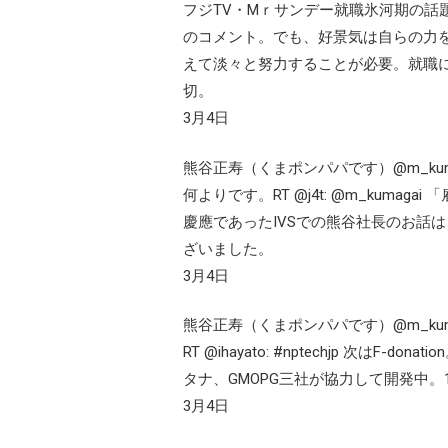
フジTV・Mｒサンデー就職氷河期の話
のコメント。でも、好景気は自らの力
えて淡々と努力することが必要。就職
切。
3月4日
熊谷正寿（くまポンパパです）@m_kuma
何よりです。RT @j4t: @m_kum
慶應であったIVSでの熊谷社長のお話
ざいました。
3月4日
熊谷正寿（くまポンパパです）@m_kuma
RT @ihayato: #nptechjp 次
タナ、GMOPG三社が協力して開発中。
3月4日