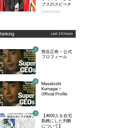
ブスのスピーチ
2005年9月3日
Ranking
Last 24 Hours
熊谷正寿 – 公式
プロフィール
Masatoshi
Kumagai –
Official Profile
【4000人を在宅
勤務にした判断
について】