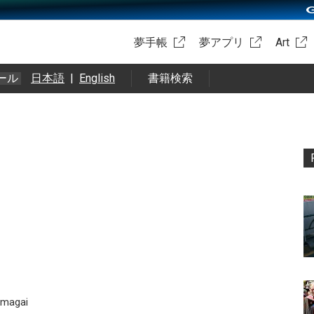
夢手帳
夢アプリ
Art
ール
日本語
|
English
書籍検索
agai