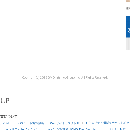
熊
Copyright (c) 2026 GMO Internet Group, Inc. All Rights Reserved.
事業について
セキュリティ相談AIチャットボッ
ティ24」
パスワード漏洩診断
Webサイトリスク診断
ーセキュリティ byイエラエ）
サイバー攻撃対策（GMO Flatt Security）
なりすまし対策