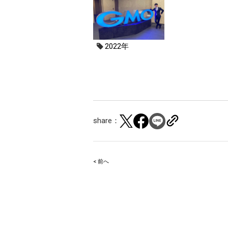
2022年
share：
< 前へ
Post
navigation