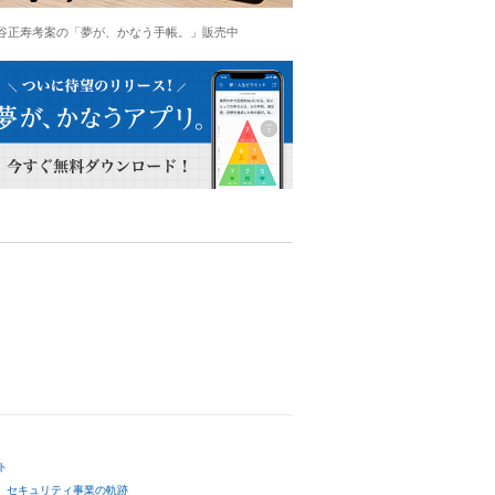
谷正寿考案の「夢が、かなう手帳。」販売中
ト
セキュリティ事業の軌跡