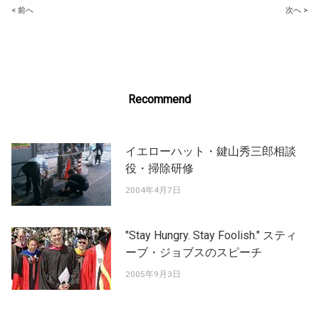
Post
< 前へ
次へ >
navigation
Recommend
イエローハット・鍵山秀三郎相談
役・掃除研修
2004年4月7日
"Stay Hungry. Stay Foolish." スティ
ーブ・ジョブスのスピーチ
2005年9月3日