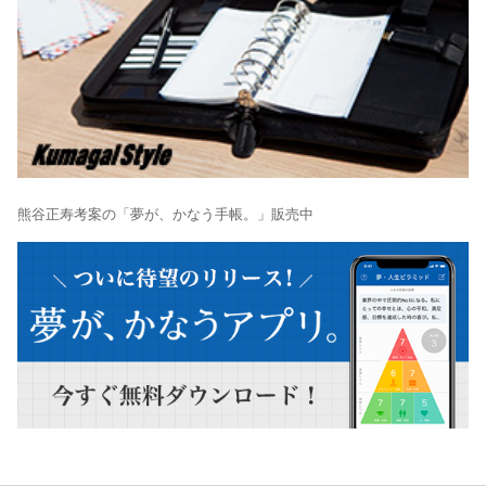
熊谷正寿考案の「夢が、かなう手帳。」販売中