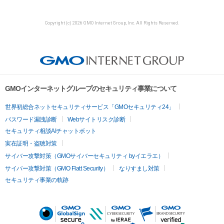
Copyright (c) 2026 GMO Internet Group, Inc. All Rights Reserved.
GMOインターネットグループのセキュリティ事業について
世界初総合ネットセキュリティサービス「GMOセキュリティ24」
パスワード漏洩診断
Webサイトリスク診断
セキュリティ相談AIチャットボット
実在証明・盗聴対策
サイバー攻撃対策（GMOサイバーセキュリティ byイエラエ）
サイバー攻撃対策（GMO Flatt Security）
なりすまし対策
セキュリティ事業の軌跡