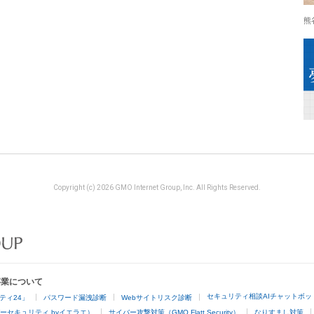
熊
Copyright (c) 2026 GMO Internet Group, Inc. All Rights Reserved.
事業について
セキュリティ相談AIチャットボッ
ティ24」
パスワード漏洩診断
Webサイトリスク診断
ーセキュリティ byイエラエ）
サイバー攻撃対策（GMO Flatt Security）
なりすまし対策