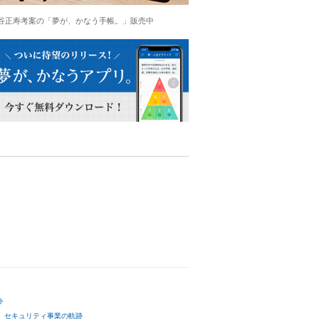
谷正寿考案の「夢が、かなう手帳。」販売中
ト
セキュリティ事業の軌跡