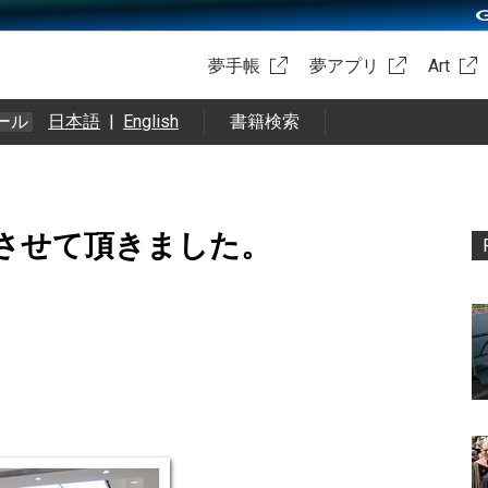
夢手帳
夢アプリ
Art
ール
日本語
|
English
書籍検索
させて頂きました。