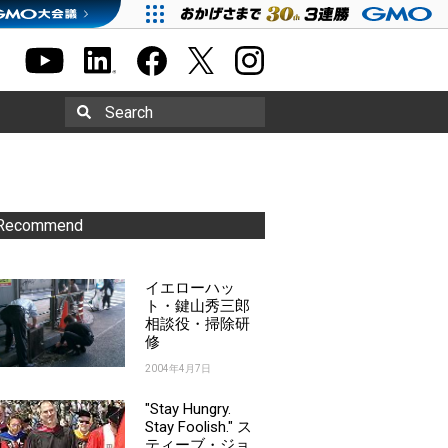
Search
Recommend
イエローハッ
ト・鍵山秀三郎
相談役・掃除研
修
2004年4月7日
"Stay Hungry.
Stay Foolish." ス
ティーブ・ジョ