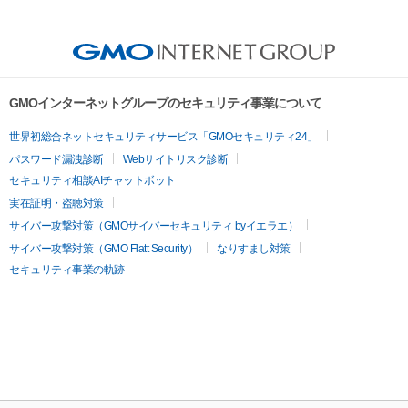
GMOインターネットグループのセキュリティ事業について
世界初総合ネットセキュリティサービス「GMOセキュリティ24」
パスワード漏洩診断
Webサイトリスク診断
セキュリティ相談AIチャットボット
実在証明・盗聴対策
サイバー攻撃対策（GMOサイバーセキュリティ byイエラエ）
サイバー攻撃対策（GMO Flatt Security）
なりすまし対策
セキュリティ事業の軌跡