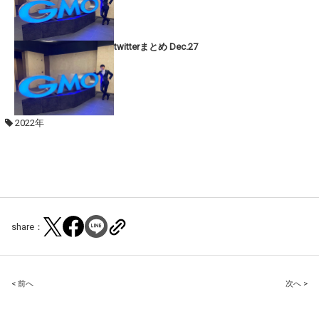
twitterまとめ Dec.27
2022年
share：
Post
< 前へ
次へ >
navigation