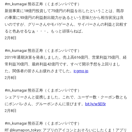
#m_kumagai 熊谷正寿（くまポンパパです）
新規事業に18億円投資して75億円の利益を出したということは、既存
の事業に93億円の利益創出能力があるという意味だから相当状況は良
いのですが、グリーさんやモバゲーさん、サイバーさんの利益と比較す
ると色あせるなぁ・・・。もっと頑張らねば。
2月8日
#m_kumagai 熊谷正寿（くまポンパパです）
2011年通期決算を発表しました。売上高616億円、営業利益75億円、経
常利益70億円、最終利益42億円です。すべて開示予想を上回りまし
た。関係者の皆さんお疲れさまでした。
ir.gmo.jp
2月8日
#m_kumagai 熊谷正寿（くまポンパパです）
シェアリーさんと提携しました。これで、ユーザー数・クーポン数とも
にポンパレさん、グルーポンさんに並びます。
bit.ly/w5El5r
2月8日
#m_kumagai 熊谷正寿（くまポンパパです）
RT @kumapon_tokyo: アプリのアイコンとおそろいにしたくま！アプリ