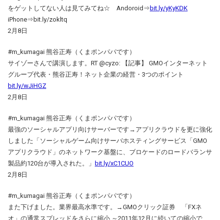
をゲットしてない人は見てみてね☆ Andoroid⇒
bit.ly/yKyKDK
iPhone⇒bit.ly/zokltq
2月8日
#m_kumagai 熊谷正寿（くまポンパパです）
サイゾーさんで講演します。RT @cyzo: 【記事】 GMOインターネット
グループ代表・熊谷正寿！ネット企業の経営・3つのポイント
bit.ly/wJiHGZ
2月8日
#m_kumagai 熊谷正寿（くまポンパパです）
最強のソーシャルアプリ向けサーバーです→アプリクラウドを更に強化
しました「ソーシャルゲーム向けサーバホスティングサービス「GMO
アプリクラウド」のネットワーク基盤に、ブロケードのロードバランサ
製品約120台が導入された。」
bit.ly/xC1CUO
2月8日
#m_kumagai 熊谷正寿（くまポンパパです）
また下げました。業界最高水準です。→GMOクリック証券 「FXネ
オ」の通常スプレッドをさらに縮小 ～2011年12月に続いての縮小で、