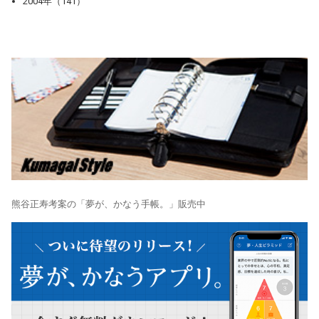
2004年（141）
熊谷正寿考案の「夢が、かなう手帳。」販売中