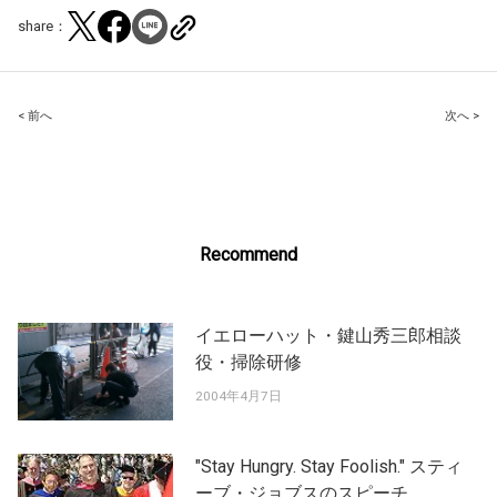
share：
Post
< 前へ
次へ >
navigation
Recommend
イエローハット・鍵山秀三郎相談
役・掃除研修
2004年4月7日
"Stay Hungry. Stay Foolish." スティ
ーブ・ジョブスのスピーチ