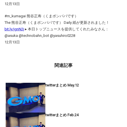
12月13日
#m_kumagai 熊谷正寿（くまポンパパです）
The 熊谷正寿（くまポンパパです） Daily 紙が更新されました！
bit.ly/jgnN2j
▸ 本日トップニュースを提供してくれたみなさん：
@asuka @technobahn_bot @yasuhiro0228
12月13日
関連記事
twitterまとめ May.12
twitterまとめ Feb.24