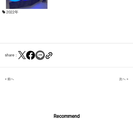
2022年
share：
Post
< 前へ
次へ >
navigation
Recommend