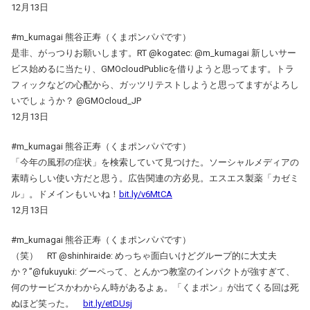
12月13日
#m_kumagai 熊谷正寿（くまポンパパです）
是非、がっつりお願いします。RT @kogatec: @m_kumagai 新しいサー
ビス始めるに当たり、GMOcloudPublicを借りようと思ってます。トラ
フィックなどの心配から、ガッツリテストしようと思ってますがよろし
いでしょうか？ @GMOcloud_JP
12月13日
#m_kumagai 熊谷正寿（くまポンパパです）
「今年の風邪の症状」を検索していて見つけた。ソーシャルメディアの
素晴らしい使い方だと思う。広告関連の方必見。エスエス製薬「カゼミ
ル」。ドメインもいいね！
bit.ly/v6MtCA
12月13日
#m_kumagai 熊谷正寿（くまポンパパです）
（笑） RT @shinhiraide: めっちゃ面白いけどグループ的に大丈夫
か？”@fukuyuki: グーペって、とんかつ教室のインパクトが強すぎて、
何のサービスかわからん時があるよぁ。「くまポン」が出てくる回は死
ぬほど笑った。
bit.ly/etDUsj