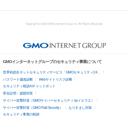
Copyright (c) 2026 GMO Internet Group, Inc. All Rights Reserved.
GMOインターネットグループのセキュリティ事業について
世界初総合ネットセキュリティサービス「GMOセキュリティ24」
パスワード漏洩診断
Webサイトリスク診断
セキュリティ相談AIチャットボット
実在証明・盗聴対策
サイバー攻撃対策（GMOサイバーセキュリティ byイエラエ）
サイバー攻撃対策（GMO Flatt Security）
なりすまし対策
セキュリティ事業の軌跡