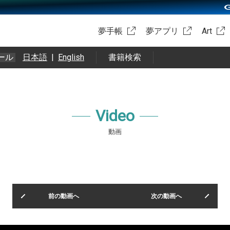
夢手帳
夢アプリ
Art
ール
日本語
|
English
書籍検索
Video
動画
前の動画へ
次の動画へ