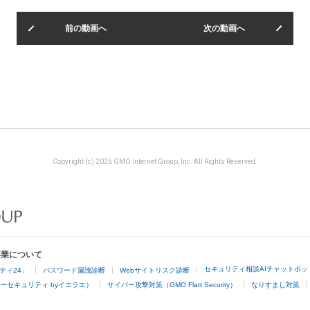
前の動画へ
次の動画へ
Copyright (c) 2026 GMO Internet Group, Inc. All Rights Reserved.
事業について
セキュリティ相談AIチャットボッ
ティ24」
パスワード漏洩診断
Webサイトリスク診断
ーセキュリティ byイエラエ）
サイバー攻撃対策（GMO Flatt Security）
なりすまし対策