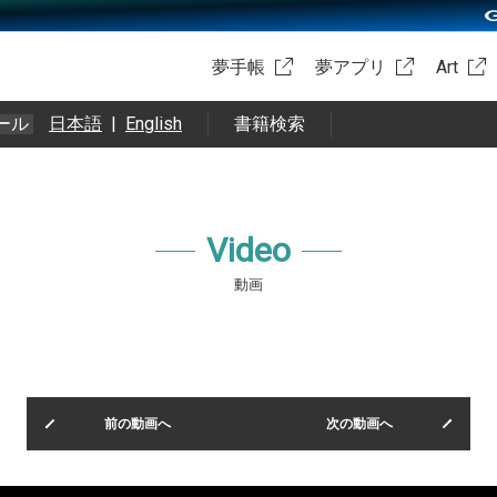
夢手帳
夢アプリ
Art
ール
日本語
|
English
書籍検索
Video
動画
前の動画へ
次の動画へ