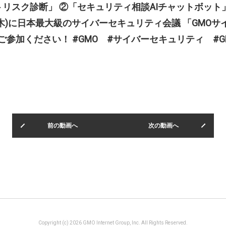
トリスク診断」 ②「セキュリティ相談AIチャットボット
6(木)に日本最大級のサイバーセキュリティ会議 「GMO
てご参加ください！ #GMO #サイバーセキュリティ #
前の動画へ
次の動画へ
Copyright (c) 2026 GMO Internet Group, Inc. All Rights Reserved.