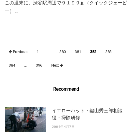
この週末に、渋谷駅周辺で９１９９.jp（クイックジェーピ
ー） …
Posts
Previous
1
…
380
381
382
383
navigation
384
…
396
Next
Recommend
イエローハット・鍵山秀三郎相談
役・掃除研修
2004年4月7日